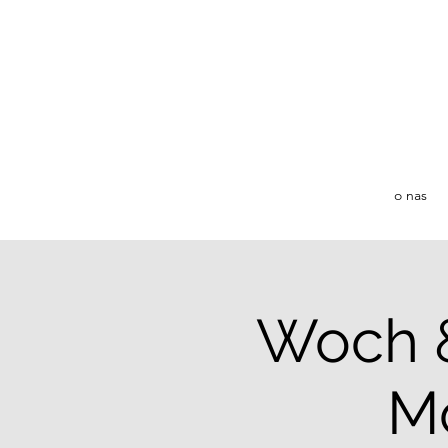
o nas
Woch &
M