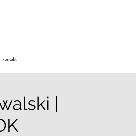
kontakt
alski |
OK