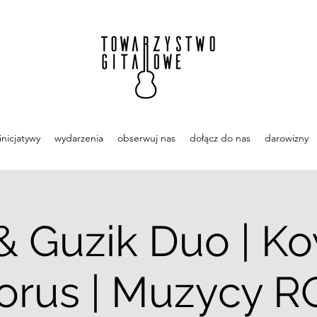
inicjatywy
wydarzenia
obserwuj nas
dołącz do nas
darowizny
 Guzik Duo | Kow
orus | Muzycy R