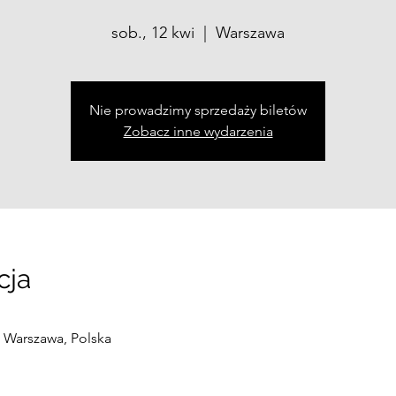
sob., 12 kwi
  |  
Warszawa
Nie prowadzimy sprzedaży biletów
Zobacz inne wydarzenia
cja
8 Warszawa, Polska